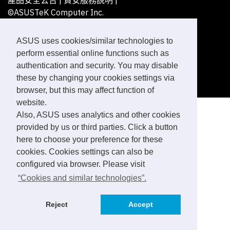
產品安全公告
|
資安服務說明
|
©ASUSTeK Computer Inc.
All rights reserved.
ASUS uses cookies/similar technologies to
perform essential online functions such as
authentication and security. You may disable
these by changing your cookies settings via
browser, but this may affect function of
website.
Also, ASUS uses analytics and other cookies
provided by us or third parties. Click a button
here to choose your preference for these
cookies. Cookies settings can also be
configured via browser. Please visit
“Cookies and similar technologies”.
Reject
Accept