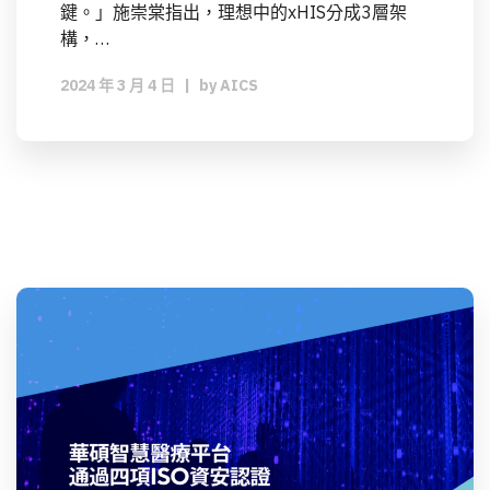
鍵。」施崇棠指出，理想中的xHIS分成3層架
構，…
2024 年 3 月 4 日
|
by
AICS